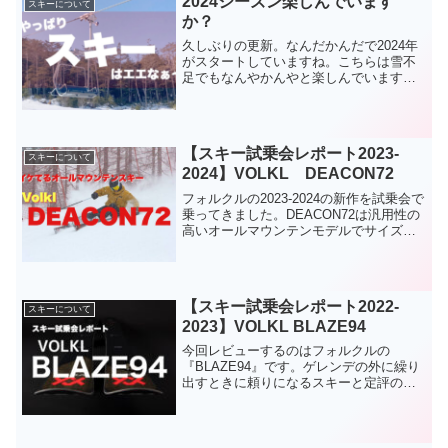
2024シーズン楽しんでいます
スキーについて
か？
久しぶりの更新。なんだかんだで2024年
がスタートしていますね。こちらは雪不
足でもなんやかんやと楽しんでいます。
やっぱりスキーは良い。普段のアレコレ
考えちゃうようなことが吹き飛んでいき
ますからね。カラダを動かしているとい
つの間にか夢中になっ...
【スキー試乗会レポート2023-
スキーについて
2024】VOLKL DEACON72
フォルクルの2023-2024の新作を試乗会で
乗ってきました。DEACON72は汎用性の
高いオールマウンテンモデルでサイズ展
開が豊富なお陰であらゆる体格のスキー
ヤーが手に取れる粋なスキー。人気のシ
リーズの丁度良い太さ。やはり良い感じ
ですね。
【スキー試乗会レポート2022-
スキーについて
2023】VOLKL BLAZE94
今回レビューするのはフォルクルの
『BLAZE94』です。ゲレンデの外に繰り
出すときに頼りになるスキーと定評のあ
るシリーズのアンダー100mmモデル。こ
の先のスキーをいろいろなフィールドで
楽しみたいなと考える人にお薦めなスキ
ーなのか？試してみたいと思います。