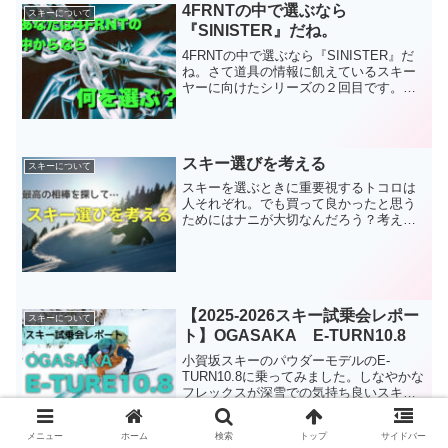
4FRNTの中で選ぶなら
スキーについて
『SINISTER』だね。
4FRNTの中で選ぶなら『SINISTER』だ
ね。さて道具の情報に飢えているスキー
ヤーに向けたシリーズの２回目です。今
回は最近公式サイトでも情報が公開され
た４FRNTです。20年以上の時を経て誰も
が知るスキーメーカーとなった4FRNTで
すが...
スキー選びを考える
スキーについて
スキーを選ぶときに重要視するトコロは
人それぞれ。でも買って良かったと思う
ためにはナニが大切なんだろう？考えて
みたいと思います。
【2025-2026スキー試乗会レポー
スキーについて
ト】OGASAKA E-TURN10.8
小賀坂スキーのパウダーモデルのE-
TURN10.8に乗ってみました。しなやかな
フレックスが深雪での気持ち良いスキー
を体験させてくれそうです。
メニュー
ホーム
検索
トップ
サイドバー