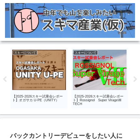
スキーについて
スキーについて
ス
【2025-2026スキー試乗会レポー
【2025-2026スキー試乗会レポー
【ス
ト】オガサカ U-PE（UNITY）
ト】Rossignol Super VirageⅧ
202
TECH
MA
バックカントリーデビューをしたい人に