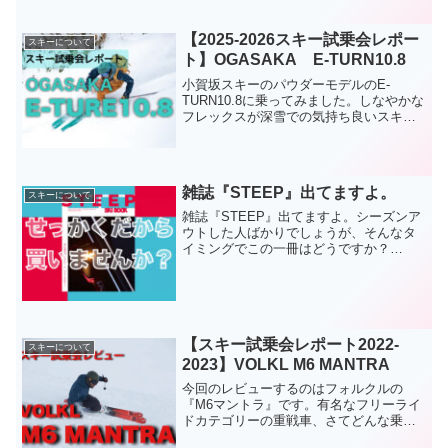
【2025-2026スキー試乗会レポー
スキーについて
ト】OGASAKA E-TURN10.8
小賀坂スキーのパウダーモデルのE-
TURN10.8に乗ってみました。しなやかな
フレックスが深雪での気持ち良いスキー
を体験させてくれそうです。
雑誌『STEEP』出てますよ。
スキーについて
雑誌『STEEP』出てますよ。シーズンア
ウトした人ばかりでしょうが、そんなタ
イミングでこの一冊はどうですか？
STEEPの購入はコチラ珍しいフリーライ
ド寄りの雑誌インターネットでのスキー
情報サイトの『STEEP.JP』が紙の本を
発売中。昨年も...
【スキー試乗会レポート2022-
スキーについて
2023】VOLKL M6 MANTRA
今回のレビューするのはフォルクルの
『M6マントラ』です。有名なフリーライ
ドカテゴリーの重戦車、さてどんな乗り
味でしょうか？