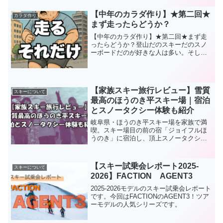
【中年のカラダ作り】★第二回★
カラダ作り
まず走ったらどうか？
【中年のカラダ作り】★第二回★まず走
ったらどうか？登山だのスキーだのスノ
ーボードだのが好きな人は多い。そして
シーズンインした時のカラダのポテンシ
ャルの低さに驚く人も多いでしょう。入
山まで、シーズン到来まで何もしないで
待っていると寄る年波には...
【家族スキー旅行レビュー】雪質
スキーについて
最高のほうのき平スキー場｜宿泊
とスノータクシー体験も紹介
岐阜県・ほうのき平スキー場を家族で満
喫。スキー場目の前の宿「ジョイフルほ
うのき」に宿泊し、頂上スノータクシー
で雪景色を満喫。雪質の良さと落ち着い
た雰囲気が魅力のスキー旅レビューで
す。
【スキー試乗会レポート2025-
スキーについて
2026】FACTION AGENT3
2025-2026モデルのスキー試乗会レポート
です。今回はFACTIONのAGENT3！ツア
ーモデルの人気シリーズです。